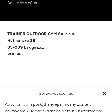
Spojte se s námi
TRAINER OUTDOOR GYM Sp. z o o.
Hetmanska 38
85-039 Bydgoszcz
POLSKO
E-mail
trainer@outdoor-gym.com
Spravovat souhlas
Abychom vám poskytli nejlepší možný zážitek,
používáme k ukládání a/nebo přístupu k informacím