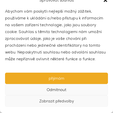
Spravovat souhlas
9 875 Kč bez DPH
Abychom vám poskytli nejlepší možný zážitek,
používáme k ukládání a/nebo přístupu k informacím
na vašem zařízení technologie, jako jsou soubory
cookie. Souhlas s těmito technologiemi nám umožní
zpracovávat údaje, jako je vaše chování při
procházení nebo jedinečné identifikátory na tomto
webu. Neposkytnutí souhlasu nebo odvolání souhlasu
může nepříznivě ovlivnit některé funkce a funkce.
přijímám
Odmítnout
Zobrazit předvolby