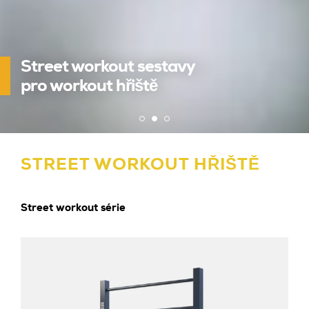
Street workout sestavy
Kalistenika a street workout
pro workout hřiště
Street workout hřiště
STREET WORKOUT HŘIŠTĚ
Street workout série