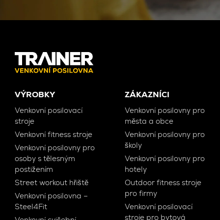
VÝROBKY
ZÁKAZNÍCI
Venkovní posilovací
Venkovní posilovny pro
stroje
města a obce
Venkovní fitness stroje
Venkovní posilovny pro
školy
Venkovní posilovny pro
osoby s tělesným
Venkovní posilovny pro
postižením
hotely
Street workout hřiště
Outdoor fitness stroje
pro firmy
Venkovní posilovna –
Steel4Fit
Venkovní posilovací
stroje pro bytová
Venkovní cvičební