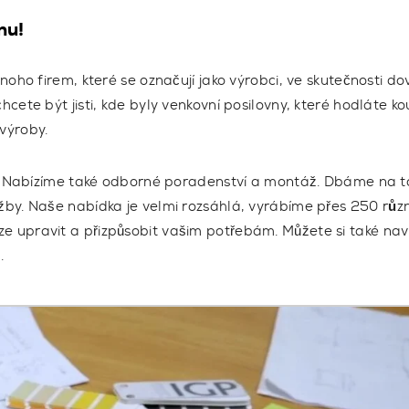
nu!
oho firem, které se označují jako výrobci, ve skutečnosti do
chcete být jisti, kde byly venkovní posilovny, které hodláte ko
výroby.
Nabízíme také odborné poradenství a montáž. Dbáme na t
lužby. Naše nabídka je velmi rozsáhlá, vyrábíme přes
250 růz
lze upravit a přizpůsobit vašim potřebám. Můžete si také na
.