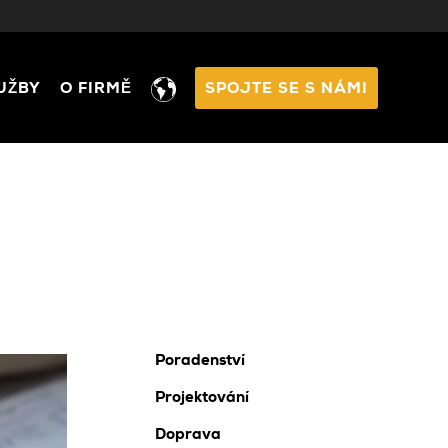
UŽBY
O FIRMĚ
SPOJTE SE S NÁMI
Poradenství
Projektování
Doprava