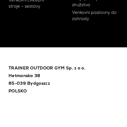
družstva
stroje – sestavy
Venkovní posilovny do
zahrady
TRAINER OUTDOOR GYM Sp. z o o.
Hetmanska 38
85-039 Bydgoszcz
POLSKO