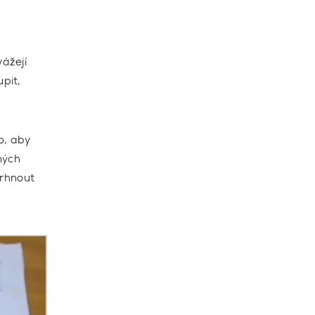
vážejí
upit,
o, aby
ných
vrhnout