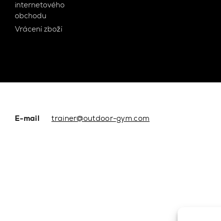
internetového
obchodu
Vrácení zboží
E-mail
trainer@outdoor-gym.com