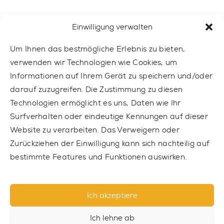
Einwilligung verwalten
Mobil:
+49 15510 799 414
Um Ihnen das bestmögliche Erlebnis zu bieten,
E-mail
trainer@outdoor-gym.com
verwenden wir Technologien wie Cookies, um
Informationen auf Ihrem Gerät zu speichern und/oder
darauf zuzugreifen. Die Zustimmung zu diesen
Technologien ermöglicht es uns, Daten wie Ihr
Surfverhalten oder eindeutige Kennungen auf dieser
Website zu verarbeiten. Das Verweigern oder
Zurückziehen der Einwilligung kann sich nachteilig auf
bestimmte Features und Funktionen auswirken.
Ich akzeptiere
© 2021 TRAINER OUTDOOR GYM Sp z o.o. Alle Rechte
vorbehalten.
Ich lehne ab
Datenschutz-Bestimmungen