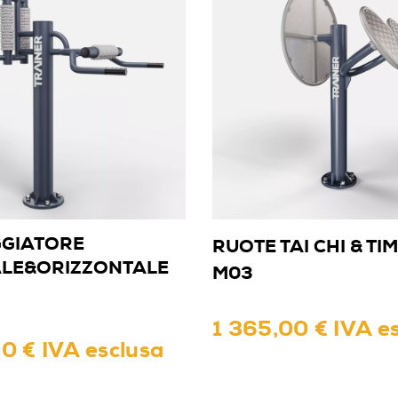
GIATORE
RUOTE TAI CHI & TI
ALE&ORIZZONTALE
M03
1 365,00 € IVA e
0 € IVA esclusa