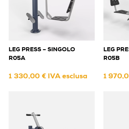
LEG PRESS – SINGOLO
LEG PRE
R05A
R05B
1 330,00 € IVA esclusa
1 970,0