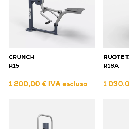
CRUNCH
RUOTE T
R15
R18A
1 200,00 € IVA esclusa
1 030,0