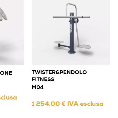
TWISTER&PENDOLO
MONE
FITNESS
M04
sclusa
1 254,00 € IVA esclusa