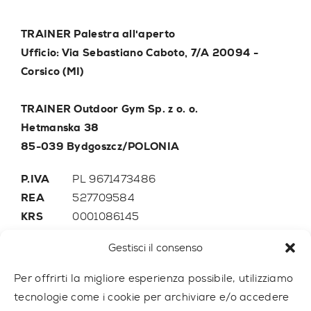
TRAINER Palestra all'aperto
Ufficio: Via Sebastiano Caboto, 7/A 20094 -
Corsico (MI)
TRAINER Outdoor Gym Sp. z o. o.
Hetmanska 38
85-039 Bydgoszcz/POLONIA
P.IVA
PL 9671473486
REA
527709584
KRS
0001086145
Gestisci il consenso
Telefono:
+48 507 776 788
E-mail
trainer@outdoor-gym.com
Per offrirti la migliore esperienza possibile, utilizziamo
tecnologie come i cookie per archiviare e/o accedere