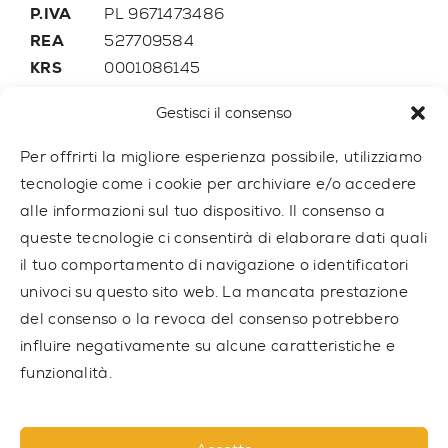
P.IVA
PL 9671473486
REA
527709584
KRS
0001086145
Gestisci il consenso
Telefono:
+48 507 776 788
E-mail
trainer@outdoor-gym.com
Per offrirti la migliore esperienza possibile, utilizziamo
tecnologie come i cookie per archiviare e/o accedere
alle informazioni sul tuo dispositivo. Il consenso a
queste tecnologie ci consentirà di elaborare dati quali
il tuo comportamento di navigazione o identificatori
univoci su questo sito web. La mancata prestazione
del consenso o la revoca del consenso potrebbero
influire negativamente su alcune caratteristiche e
funzionalità.
© 2021 TRAINER Outdoor Gym sp. z o.o. Tutti i diritti riservati.