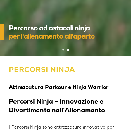
Attrezzature Ninja
Percorso ad ostacoli ninja
per parchi pubblici
per l'allenamento all'aperto
PERCORSI NINJA
Attrezzatura Parkour e Ninja Warrior
Percorsi Ninja – Innovazione e
Divertimento nell’Allenamento
I Percorsi Ninja sono attrezzature innovative per