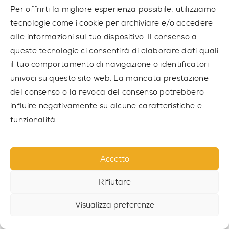
Sviluppo completo del corpo
– Gli esercizi sui
Per offrirti la migliore esperienza possibile, utilizziamo
Percorsi Ninja coinvolgono quasi tutti i gruppi
tecnologie come i cookie per archiviare e/o accedere
muscolari, in particolare braccia, schiena, core e
alle informazioni sul tuo dispositivo. Il consenso a
gambe. Gli allenamenti regolari aiutano a
queste tecnologie ci consentirà di elaborare dati quali
sviluppare forza dinamica e statica, migliorando
la forma fisica generale e la resistenza del corpo.
il tuo comportamento di navigazione o identificatori
I Percorsi Ninja promuovono anche lo sviluppo
univoci su questo sito web. La mancata prestazione
motorio completo, grazie alla combinazione di
del consenso o la revoca del consenso potrebbero
elementi di arrampicata, sospensioni, salti e
influire negativamente su alcune caratteristiche e
coordinazione.
funzionalità.
Miglioramento della presa e della coordinazione
motoria
– Gli esercizi richiedono precisione e forza
per mantenere l’equilibrio e la stabilità. Gli
Accetto
allenamenti sui Percorsi Ninja rinforzano i muscoli
di avambracci, dita e polsi, migliorando la presa
Rifiutare
e il controllo del corpo. Gli ostacoli dinamici come
corde e impugnature mobili insegnano a reagire
Visualizza preferenze
rapidamente ai cambiamenti.
Aumento della resistenza
– Gli allenamenti