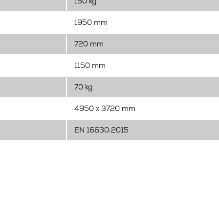
150 kg
1950 mm
720 mm
1150 mm
70 kg
4950 x 3720 mm
EN 16630:2015