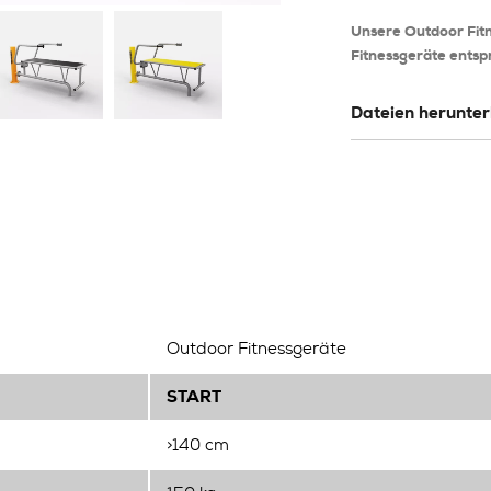
Unsere Outdoor Fitn
Fitnessgeräte ents
Dateien herunte
Outdoor Fitnessgeräte
START
>140 cm