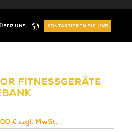
ÜBER UNS
KONTAKTIEREN SIE UNS
OR FITNESSGERÄTE
EBANK
00 € zzgl. MwSt.