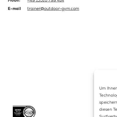
Mobil:
+49 15510 799 414
E-mail
trainer@outdoor-gym.com
Um Ihnen
Technolo
speicher
diesen T
Surfverh