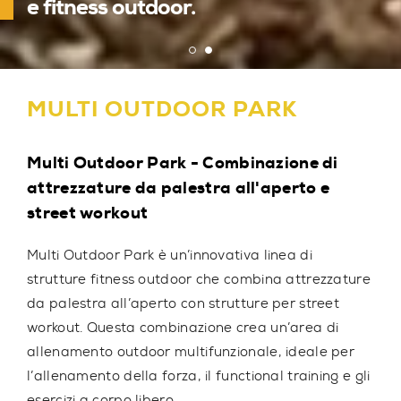
parchi e palestre all'aperto
e fitness outdoor.
MULTI OUTDOOR PARK
Multi Outdoor Park - Combinazione di
attrezzature da palestra all'aperto e
street workout
Multi Outdoor Park
è un’innovativa linea di
strutture fitness outdoor che combina attrezzature
da palestra all’aperto con strutture per street
workout. Questa combinazione crea un’area di
allenamento outdoor multifunzionale, ideale per
l’allenamento della forza, il functional training e gli
esercizi a corpo libero.