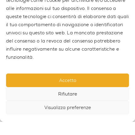
tecnologie come i cookie per archiviare e/o accedere
alle informazioni sul tuo dispositivo. Il consenso a
10 722,00 € IVA esclusa
queste tecnologie ci consentirà di elaborare dati quali
il tuo comportamento di navigazione o identificatori
univoci su questo sito web. La mancata prestazione
del consenso o la revoca del consenso potrebbero
influire negativamente su alcune caratteristiche e
funzionalità.
Accetto
Rifiutare
Visualizza preferenze