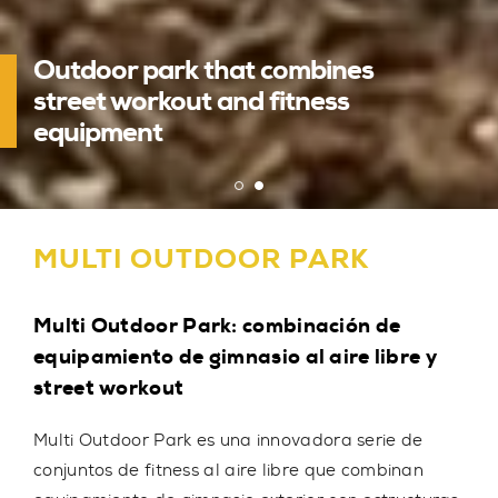
Outdoor park that combines
Multifunctional Outdoor Park &
street workout and fitness
Gym Equipment
equipment
MULTI OUTDOOR PARK
Multi Outdoor Park: combinación de
equipamiento de gimnasio al aire libre y
street workout
Multi Outdoor Park
es una innovadora serie de
conjuntos de fitness al aire libre que combinan