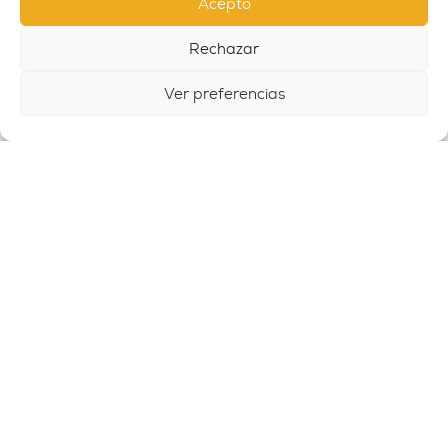
Acepto
Rechazar
Ver preferencias
MULTI OUTDOOR PARK 7
MULTI7
38 592,00 € sin IVA