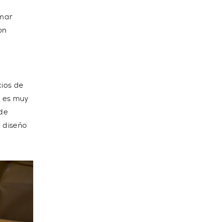
amar
on
cios de
a es muy
de
 diseño